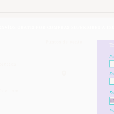
ENVÍOS GRATIS POR COMPRAS SUPERIORES A $20
Puntos de venta
Un
No
olución
Em
mbia.com
Fe
Pre