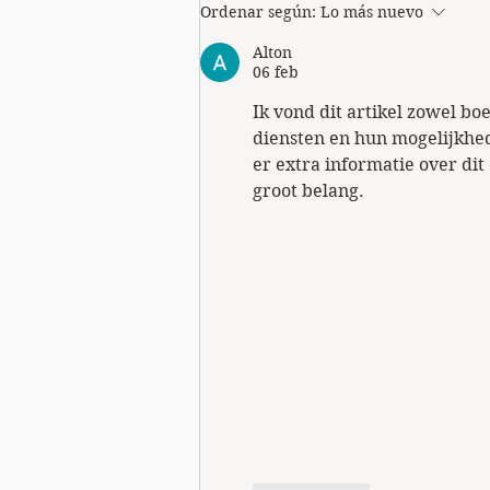
Por Qué Elegir Jabón Suave
Ordenar según:
Lo más nuevo
para Piel Delicada: Un Toque
Alton
de Marsella en tu Rutina
06 feb
Ik vond dit artikel zowel boe
diensten en hun mogelijkhed
er extra informatie over di
groot belang.