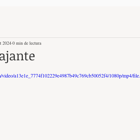
pt 2024
0 min de lectura
lajante
.com/video/a13e1e_7774f102229e4987b49c769cb50052f4/1080p/mp4/fil