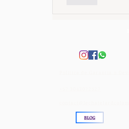
Me gusta
Politica de Garantía o Dev
+57 3043072527
contact@lechatelardcolo
BLOG