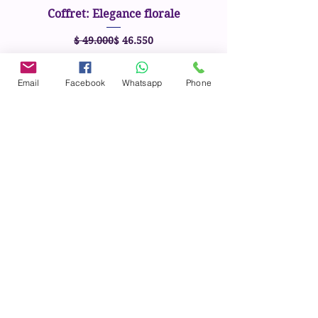
Coffret: Elegance florale
Precio
Precio de oferta
$ 49.000
$ 46.550
Email
Facebook
Whatsapp
Phone
Llévalo a casa
Jabón de Alepo 20% de Laurel
Precio
$ 69.900