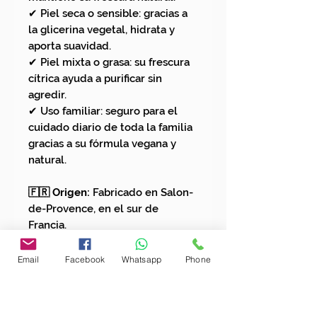
✔ Piel seca o sensible: gracias a
la glicerina vegetal, hidrata y
aporta suavidad.
✔ Piel mixta o grasa: su frescura
cítrica ayuda a purificar sin
agredir.
✔ Uso familiar: seguro para el
cuidado diario de toda la familia
gracias a su fórmula vegana y
natural.
🇫🇷 Origen:
Fabricado en Salon-
de-Provence, en el sur de
Francia.
✨ Un jabón líquido que limpia,
Email
Facebook
Whatsapp
Phone
hidrata y despierta tus sentidos
con la vitalidad cítrica del
Mediterráneo.