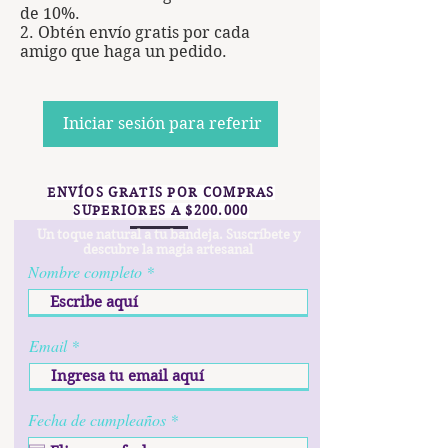
de 10%.
Obtén envío gratis por cada
amigo que haga un pedido.
Iniciar sesión para referir
ENVÍOS GRATIS POR COMPRAS
SUPERIORES A $200.000
Un toque natural a tu bandeja. Suscríbete y
descubre la magia artesanal
Nombre completo
Email
r
Fecha de cumpleaños
*
e