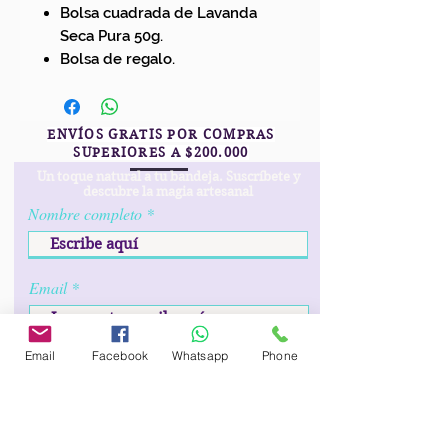
Bolsa cuadrada de Lavanda
Seca Pura 50g.
Bolsa de regalo.
ENVÍOS GRATIS POR COMPRAS
SUPERIORES A $200.000
Un toque natural a tu bandeja. Suscríbete y
descubre la magia artesanal
Nombre completo
Email
Email
Facebook
Whatsapp
Phone
r
Fecha de cumpleaños
*
e
q
u
i
Prefijo
Teléfono
r