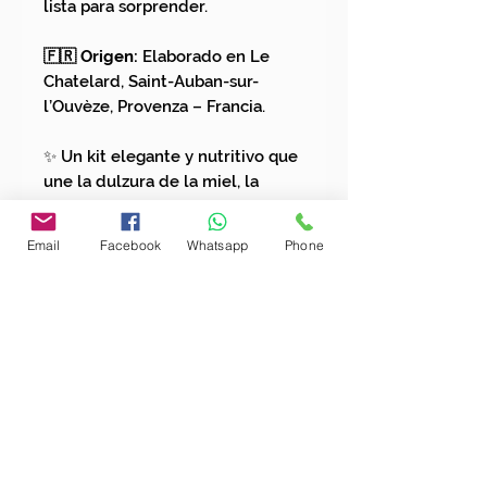
lista para sorprender.
🇫🇷 Origen:
Elaborado en Le
Chatelard, Saint-Auban-sur-
l’Ouvèze, Provenza – Francia.
✨ Un kit elegante y nutritivo que
une la dulzura de la miel, la
suavidad de la almendra y la
frescura de la naranja en un solo
Email
Facebook
Whatsapp
Phone
regalo lleno de autenticidad.
ENVÍOS GRATIS POR COMPRAS
SUPERIORES A $200.000
Un toque natural a tu bandeja. Suscríbete y
descubre la magia artesanal
Nombre completo