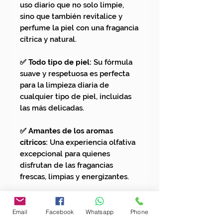
uso diario que no solo limpie,
sino que también revitalice y
perfume la piel con una fragancia
cítrica y natural.
✅ Todo tipo de piel:
Su fórmula
suave y respetuosa es perfecta
para la limpieza diaria de
cualquier tipo de piel, incluidas
las más delicadas.
✅ Amantes de los aromas
cítricos:
Una experiencia olfativa
excepcional para quienes
disfrutan de las fragancias
frescas, limpias y energizantes.
✅ Uso frecuente (manos y
cuerpo):
Su composición
Email
Facebook
Whatsapp
Phone
equilibrada lo hace ideal para