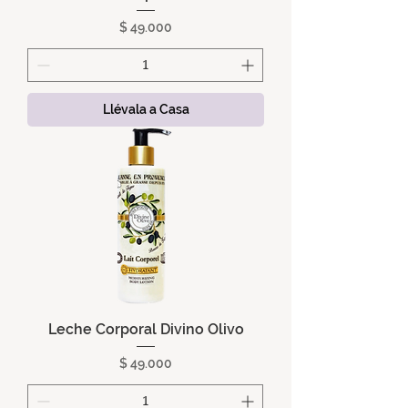
Precio
$ 49.000
Llévala a Casa
Leche Corporal Divino Olivo
Precio
$ 49.000