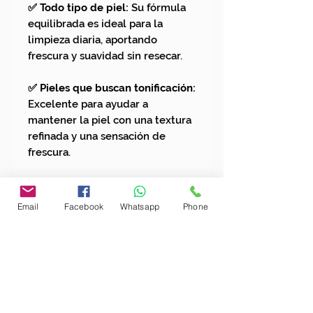
✅ Todo tipo de piel:
Su fórmula
equilibrada es ideal para la
limpieza diaria, aportando
frescura y suavidad sin resecar.
✅ Pieles que buscan tonificación:
Excelente para ayudar a
mantener la piel con una textura
refinada y una sensación de
frescura.
✅ Un regalo infalible:
El aroma a
rosas es un clásico universal que
Email
Facebook
Whatsapp
Phone
siempre agrada, perfecto para un
detalle sofisticado.
ENVÍOS GRATIS POR COMPRAS
SUPERIORES A $200.000