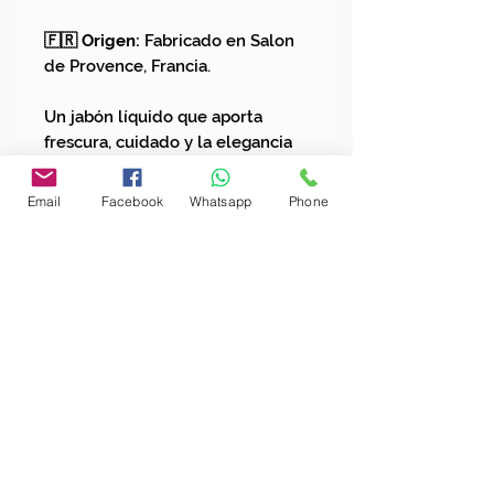
🇫🇷 Origen:
Fabricado en Salon
de Provence, Francia.
Un jabón líquido que aporta
frescura, cuidado y la elegancia
atemporal de la rosa en cada uso.
Email
Facebook
Whatsapp
Phone
ENVÍOS GRATIS POR COMPRAS
SUPERIORES A $200.000
Un toque natural a tu bandeja. Suscríbete y
descubre la magia artesanal
Nombre completo
Email