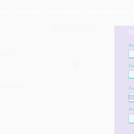
ENVÍOS GRATIS POR COMPRAS SUPERIORES A $20
Puntos de venta
Un
No
olución
Em
mbia.com
Fe
Pre