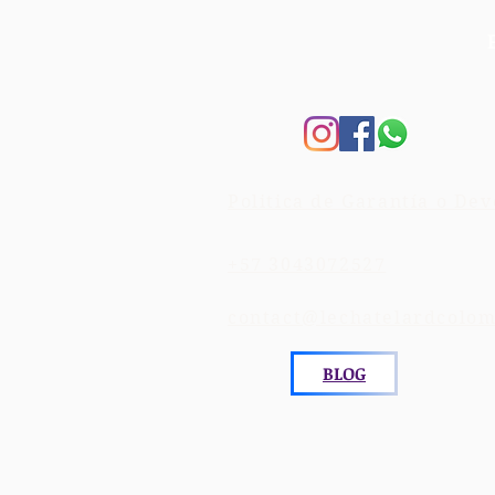
Politica de Garantía o Dev
+57 3043072527
contact@lechatelardcolo
BLOG