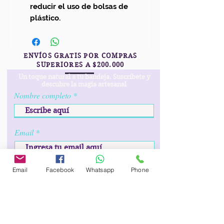
reducir el uso de bolsas de
plástico.
ENVÍOS GRATIS POR COMPRAS
SUPERIORES A $200.000
Un toque natural a tu bandeja. Suscríbete y
descubre la magia artesanal
Nombre completo
Email
r
Fecha de cumpleaños
*
Email
Facebook
Whatsapp
Phone
e
q
u
i
Prefijo
Teléfono
r
e