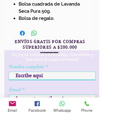
Bolsa cuadrada de Lavanda
Seca Pura 50g.
Bolsa de regalo.
ENVÍOS GRATIS POR COMPRAS
SUPERIORES A $200.000
Un toque natural a tu bandeja. Suscríbete y
descubre la magia artesanal
Nombre completo
Email
Email
Facebook
Whatsapp
Phone
r
Fecha de cumpleaños
*
e
q
u
i
Prefijo
Teléfono
r