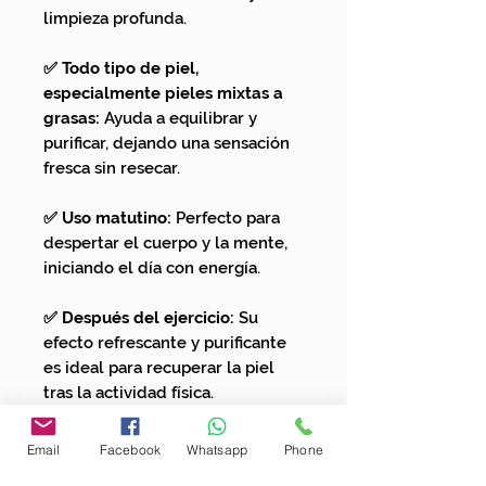
limpieza profunda.
✅ Todo tipo de piel,
especialmente pieles mixtas a
grasas:
Ayuda a equilibrar y
purificar, dejando una sensación
fresca sin resecar.
✅ Uso matutino:
Perfecto para
despertar el cuerpo y la mente,
iniciando el día con energía.
✅ Después del ejercicio:
Su
efecto refrescante y purificante
es ideal para recuperar la piel
tras la actividad física.
✅ Amantes de los aromas
Email
Facebook
Whatsapp
Phone
herbales y mentolados:
Una