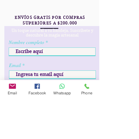
ENVÍOS GRATIS POR COMPRAS
SUPERIORES A $200.000
Un toque natural a tu bandeja. Suscríbete y
descubre la magia artesanal
Nombre completo
Email
r
Fecha de cumpleaños
*
e
Email
Facebook
Whatsapp
Phone
q
u
i
Prefijo
Teléfono
r
e
d
Unirse