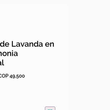
 de Lavanda en
monia
al
egular Price
Sale Price
COP 49,500