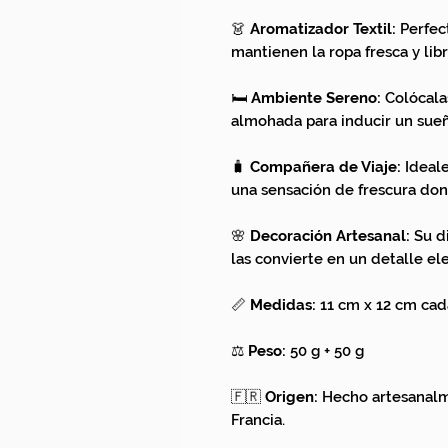
👗
Aromatizador Textil:
Perfect
mantienen la ropa fresca y lib
🛏️
Ambiente Sereno:
Colócala
almohada para inducir un sueñ
🧳
Compañera de Viaje:
Ideale
una sensación de frescura don
🌸
Decoración Artesanal:
Su di
las convierte en un detalle el
📏
Medidas:
11 cm x 12 cm cad
⚖️
Peso:
50 g + 50 g
🇫🇷
Origen:
Hecho artesanalm
Francia.