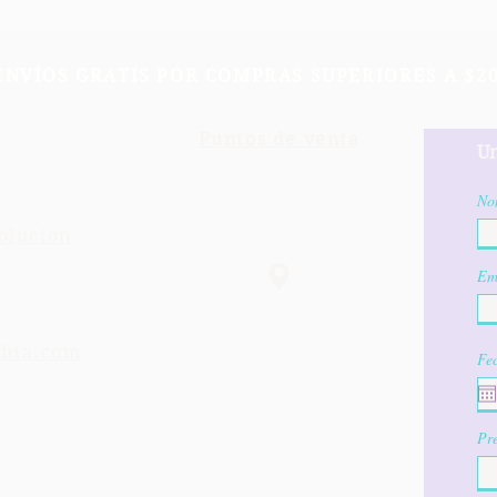
ENVÍOS GRATIS POR COMPRAS SUPERIORES A $20
Puntos de venta
Un
No
olución
Em
mbia.com
Fe
Pre