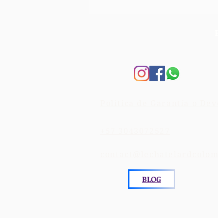
Politica de Garantía o Dev
+57 3043072527
contact@lechatelardcolo
BLOG