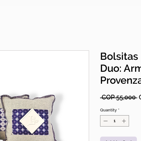
Bolsitas
Duo: Ar
Provenz
R
 COP 55,000 
Quantity
*